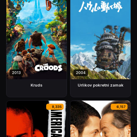
2013
2004
Kruds
Urlikov pokretni zamak
8,335
6,157