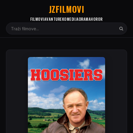
JZFILMOVI
FILMOVI
AVANTURE
KOMEDIJA
DRAMA
HOROR