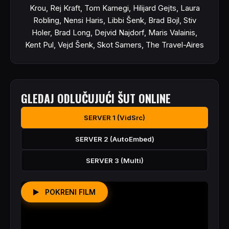
Krou, Rej Kraft, Tom Karnegi, Hilijard Gejts, Laura
Robling, Nensi Haris, Libbi Šenk, Brad Bojl, Stiv
Holer, Brad Long, Dejvid Najdorf, Maris Valainis,
Kent Pul, Vejd Šenk, Skot Samers, The Travel-Aires
GLEDAJ ODLUČUJUĆI ŠUT ONLINE
SERVER 1 (VidSrc)
SERVER 2 (AutoEmbed)
SERVER 3 (Multi)
POKRENI FILM