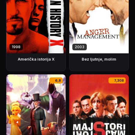
1998
2003
Američka istorija X
Bez ljutnje, molim
6,8
7,308