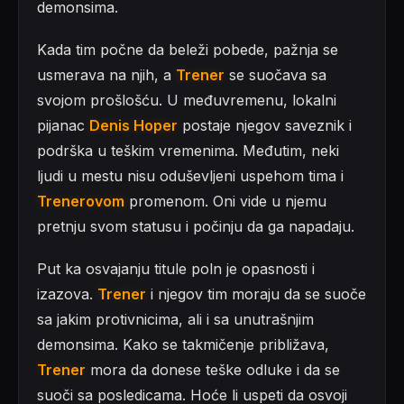
demonsima.
Kada tim počne da beleži pobede, pažnja se
usmerava na njih, a
Trener
se suočava sa
svojom prošlošću. U međuvremenu, lokalni
pijanac
Denis Hoper
postaje njegov saveznik i
podrška u teškim vremenima. Međutim, neki
ljudi u mestu nisu oduševljeni uspehom tima i
Trenerovom
promenom. Oni vide u njemu
pretnju svom statusu i počinju da ga napadaju.
Put ka osvajanju titule poln je opasnosti i
izazova.
Trener
i njegov tim moraju da se suoče
sa jakim protivnicima, ali i sa unutrašnjim
demonsima. Kako se takmičenje približava,
Trener
mora da donese teške odluke i da se
suoči sa posledicama. Hoće li uspeti da osvoji