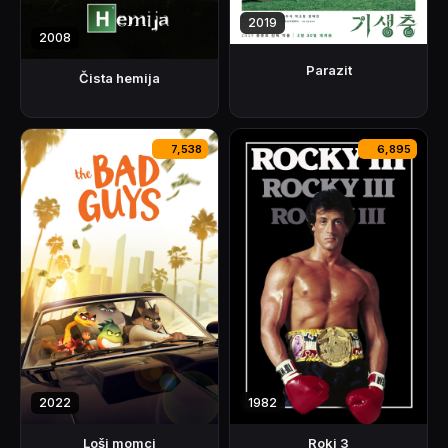
2019
2008
Parazit
Čista hemija
7,538
6,895
2022
1982
Loši momci
Roki 3