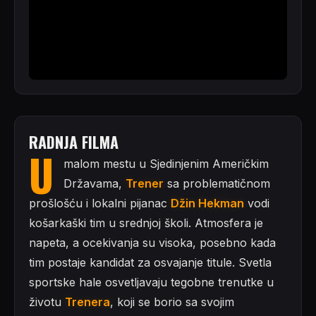
RADNJA FILMA
U
malom mestu u Sjedinjenim Američkim
Državama,
Trener
sa problematičnom
prošlošću i lokalni pijanac
Džin Hekman
vodi
košarkaški tim u srednjoj školi. Atmosfera je
napeta, a ocekivanja su visoka, posebno kada
tim postaje kandidat za osvajanje titule. Svetla
sportske hale osvetljavaju tegobne trenutke u
životu
Trenera
, koji se borio sa svojim