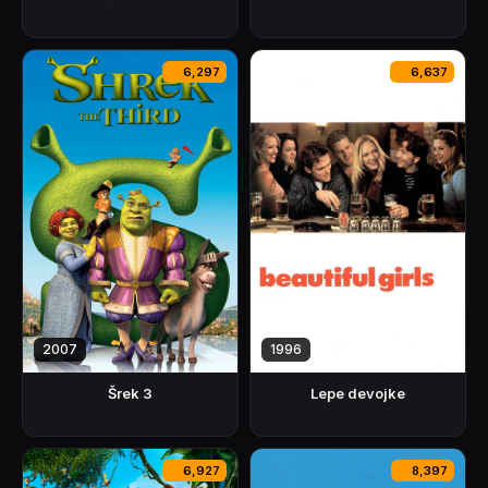
6,297
6,637
2007
1996
Šrek 3
Lepe devojke
6,927
8,397