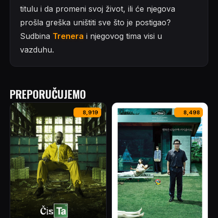
titulu i da promeni svoj život, ili će njegova
prošla greška uništiti sve što je postigao?
Sudbina
Trenera
i njegovog tima visi u
vazduhu.
PREPORUČUJEMO
8,919
8,498