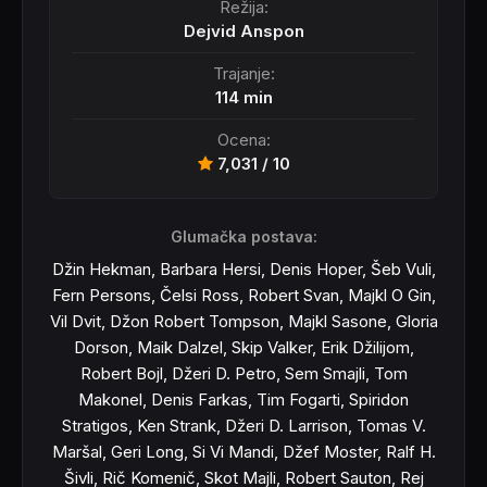
Režija:
Dejvid Anspon
Trajanje:
114 min
Ocena:
7,031 / 10
Glumačka postava:
Džin Hekman, Barbara Hersi, Denis Hoper, Šeb Vuli,
Fern Persons, Čelsi Ross, Robert Svan, Majkl O Gin,
Vil Dvit, Džon Robert Tompson, Majkl Sasone, Gloria
Dorson, Maik Dalzel, Skip Valker, Erik Džilijom,
Robert Bojl, Džeri D. Petro, Sem Smajli, Tom
Makonel, Denis Farkas, Tim Fogarti, Spiridon
Stratigos, Ken Strank, Džeri D. Larrison, Tomas V.
Maršal, Geri Long, Si Vi Mandi, Džef Moster, Ralf H.
Šivli, Rič Komenič, Skot Majli, Robert Sauton, Rej