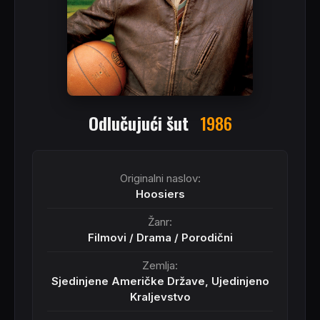
Odlučujući šut
1986
Originalni naslov:
Hoosiers
Žanr:
Filmovi
/
Drama
/
Porodični
Zemlja:
Sjedinjene Američke Države, Ujedinjeno
Kraljevstvo