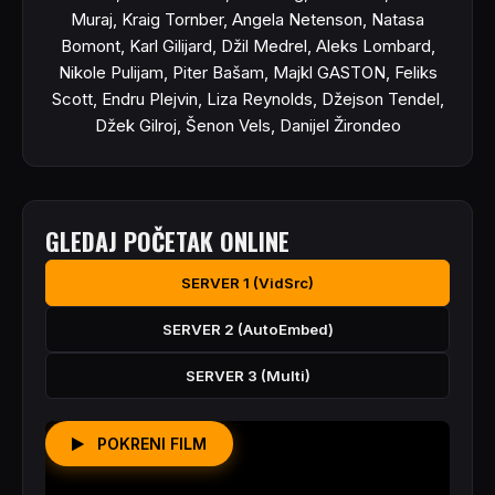
Muraj, Kraig Tornber, Angela Netenson, Natasa
Bomont, Karl Gilijard, Džil Medrel, Aleks Lombard,
Nikole Pulijam, Piter Bašam, Majkl GASTON, Feliks
Scott, Endru Plejvin, Liza Reynolds, Džejson Tendel,
Džek Gilroj, Šenon Vels, Danijel Žirondeo
GLEDAJ POČETAK ONLINE
SERVER 1 (VidSrc)
SERVER 2 (AutoEmbed)
SERVER 3 (Multi)
POKRENI FILM