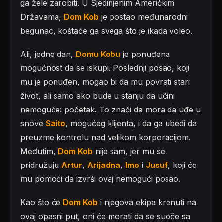
ga žele zarobiti. U Sjedinjenim Američkim
Državama,
Dom Kob
je postao međunarodni
begunac, koštaće ga svega što je ikada voleo.
Ali, jedne dan,
Domu Kobu
je ponuđena
mogućnost da se iskupi. Poslednji posao, koji
mu je ponuđen, mogao bi da mu povrati stari
život, ali samo ako bude u stanju da učini
nemoguće: početak. To znači da mora da uđe u
snove
Saito
, mogućeg klijenta, i da ga ubedi da
preuzme kontrolu nad velikom korporacijom.
Međutim,
Dom Kob
nije sam, jer mu se
pridružuju
Artur
,
Arijadna
,
Imo
i
Jusuf
, koji će
mu pomoći da izvrši ovaj nemogući posao.
Kao što će
Dom Kob
i njegova ekipa krenuti na
ovaj opasni put, oni će morati da se suoče sa