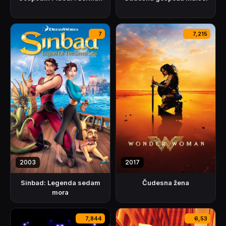
7
7,215
2003
2017
Sinbad: Legenda sedam
Čudesna žena
mora
7,844
6,53