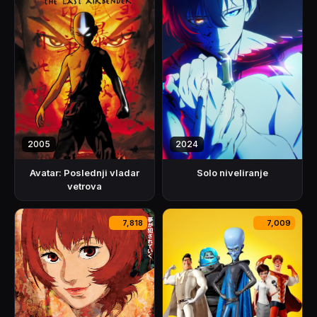
2005
2024
Avatar: Poslednji vladar
Solo niveliranje
vetrova
7,818
7,009