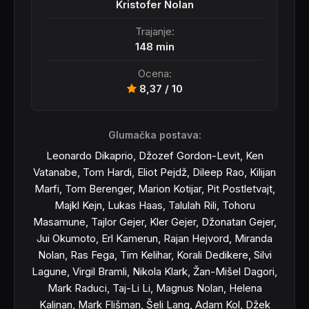
Kristofer Nolan
Trajanje:
148 min
Ocena:
8,37 / 10
Glumačka postava:
Leonardo Dikaprio, Džozef Gordon-Levit, Ken
Vatanabe, Tom Hardi, Eliot Pejdž, Dileep Rao, Kilijan
Marfi, Tom Berenger, Marion Kotijar, Pit Postletvajt,
Majkl Kejn, Lukas Haas, Talulah Rili, Tohoru
Masamune, Tajlor Gejer, Kler Gejer, Džonatan Gejer,
Jui Okumoto, Erl Kamerun, Rajan Hejvord, Miranda
Nolan, Ras Fega, Tim Kelihar, Korali Dedikere, Silvi
Lagune, Virgil Bramli, Nikola Klark, Žan-Mišel Dagori,
Mark Raduci, Taj-Li Li, Magnus Nolan, Helena
Kalinan, Mark Flišman, Šeli Lang, Adam Kol, Džek