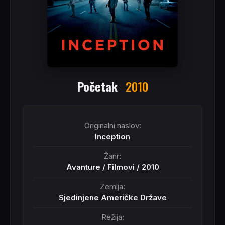
Početak
2010
Originalni naslov:
Inception
Žanr:
Avanture
/
Filmovi
/
2010
Zemlja:
Sjedinjene Američke Države
Režija: