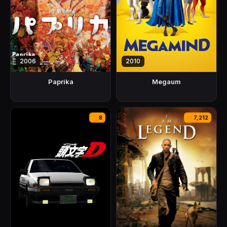
2006
2010
Paprika
Megaum
8
7,212