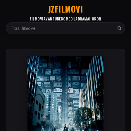
JZFILMOVI
FILMOVI
AVANTURE
KOMEDIJA
DRAMA
HOROR