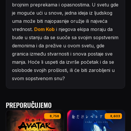
brojnim preprekama i opasnostima. U svetu gde
je moguće ući u snove, jedna ideja iz ljudskog
uma može biti najopasnije oružje ili najveća
vrednost.
Dom Kob
i njegova ekipa moraju da
bude u stanju da se suoče sa svojim sopstvenim
demonima i da prežive u ovom svetu, gde
granica između stvarnosti i snova postaje sve
manja. Hoće li uspeti da izvrše početak i da se
oslobode svojih prošlosti, ili će biti zarobljeni u
svom sopstvenom snu?
PREPORUČUJEMO
8,758
8,603