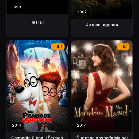
1998
2007
Inišl Di
Ja sam legenda
6,7
8,1
2014
2017
Gospodin Pibodi i Šerman
Čudesna gospođa Maisel