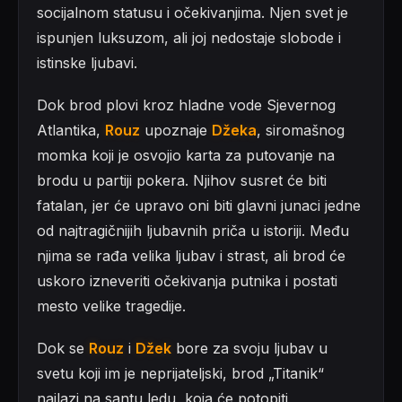
socijalnom statusu i očekivanjima. Njen svet je
ispunjen luksuzom, ali joj nedostaje slobode i
istinske ljubavi.
Dok brod plovi kroz hladne vode Sjevernog
Atlantika,
Rouz
upoznaje
Džeka
, siromašnog
momka koji je osvojio karta za putovanje na
brodu u partiji pokera. Njihov susret će biti
fatalan, jer će upravo oni biti glavni junaci jedne
od najtragičnijih ljubavnih priča u istoriji. Među
njima se rađa velika ljubav i strast, ali brod će
uskoro izneveriti očekivanja putnika i postati
mesto velike tragedije.
Dok se
Rouz
i
Džek
bore za svoju ljubav u
svetu koji im je neprijateljski, brod „Titanik“
nailazi na santu ledu, koja će potopiti