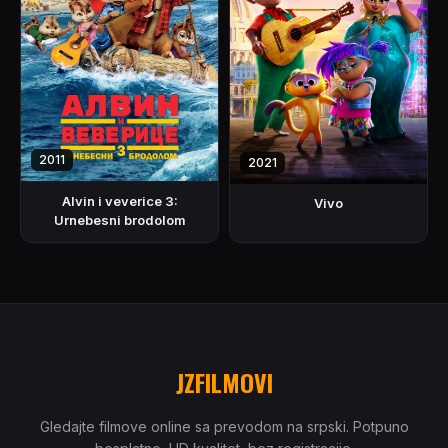
2011
2021
Alvin i veverice 3:
Vivo
Urnebesni brodolom
JZFILMOVI
Gledajte filmove online sa prevodom na srpski. Potpuno