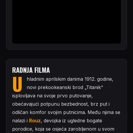
RADNJA FILMA
U
hladnim aprilskim danima 1912. godine,
novi prekookeanski brod „Titanik“
isplovljava na svoje prvo putovanje,
obećavajući potpunu bezbednost, brz put i
odličan komfor svojim putnicima. Među njima se
nalazi i
Rouz
, devojka iz ugledne bogate
porodice, koja se osjeća zarobljenom u svom