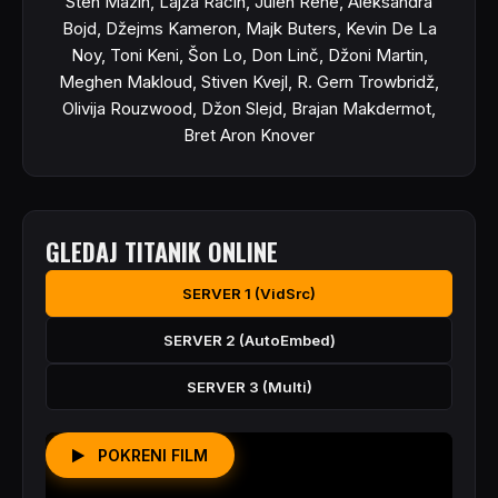
Sten Mazin, Lajza Racin, Julen Rene, Aleksandra
Bojd, Džejms Kameron, Majk Buters, Kevin De La
Noy, Toni Keni, Šon Lo, Don Linč, Džoni Martin,
Meghen Makloud, Stiven Kvejl, R. Gern Trowbridž,
Olivija Rouzwood, Džon Slejd, Brajan Makdermot,
Bret Aron Knover
GLEDAJ TITANIK ONLINE
SERVER 1 (VidSrc)
SERVER 2 (AutoEmbed)
SERVER 3 (Multi)
POKRENI FILM