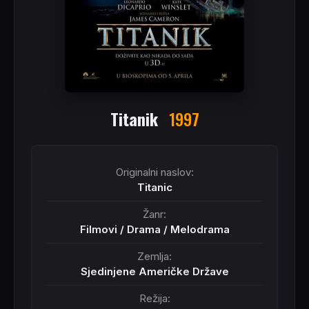
Titanik
1997
Originalni naslov:
Titanic
Žanr:
Filmovi
/
Drama
/
Melodrama
Zemlja:
Sjedinjene Američke Države
Režija: