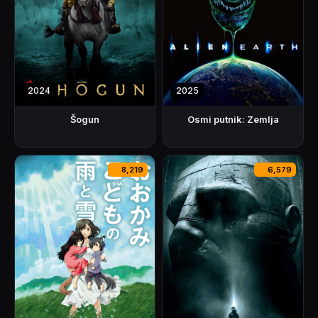
2024
2025
Šogun
Osmi putnik: Zemlja
8,219
6,579