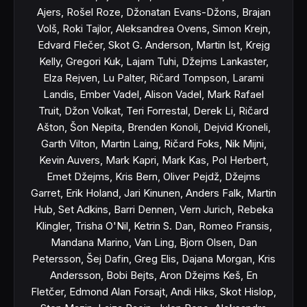
Ajers, Rošel Roze, Džonatan Evans-Džons, Brajan
Volš, Roki Tajlor, Aleksandrea Ovens, Simon Krejn,
Edvard Flečer, Skot G. Anderson, Martin Ist, Krejg
Kelly, Gregori Kuk, Lajam Tuhi, Džejms Lankaster,
Elza Rejven, Lu Palter, Ričard Tompson, Larami
Landis, Ember Vadel, Alison Vadel, Mark Rafael
Truit, Džon Volkat, Teri Forrestal, Derek Li, Ričard
Ašton, Šon Nepita, Brenden Konoli, Dejvid Kroneli,
Garth Vilton, Martin Laing, Ričard Foks, Nik Mijni,
Kevin Auvers, Mark Kapri, Mark Kas, Pol Herbert,
Emet Džejms, Kris Bern, Oliver Pejdž, Džejms
Garret, Erik Holand, Jari Kinunen, Anders Falk, Martin
Hub, Set Adkins, Barri Dennen, Vern Jurich, Rebeka
Klingler, Trisha O'Nil, Ketrin S. Dan, Romeo Fransis,
Mandana Marino, Van Ling, Bjorn Olsen, Dan
Petersson, Šej Dafin, Greg Elis, Dajana Morgan, Kris
Andersson, Bobi Bejts, Aron Džejms Keš, En
Fletčer, Edmond Alan Forsajt, Andi Hiks, Skot Hislop,