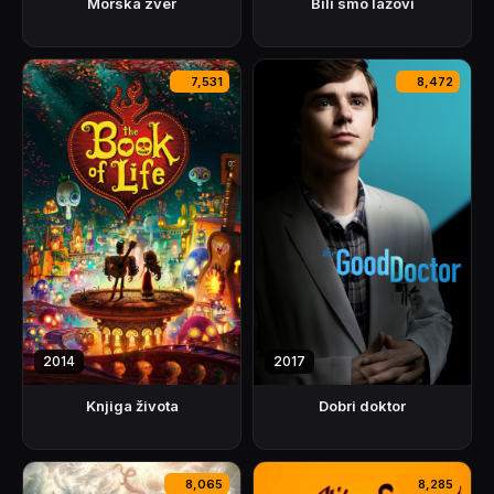
Morska zver
Bili smo lažovi
7,531
8,472
2014
2017
Knjiga života
Dobri doktor
8,065
8,285