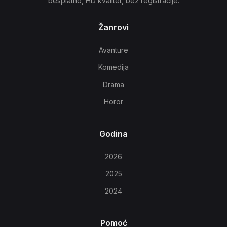
besplatno, HD kvalitet, bez registracije.
Žanrovi
Avanture
Komedija
Drama
Horor
Godina
2026
2025
2024
Pomoć