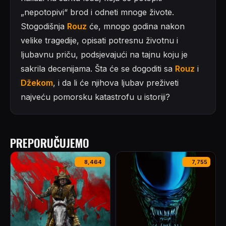
„nepotopivi“ brod i odneti mnoge živote.
Stogodišnja
Rouz
će, mnogo godina nakon
velike tragedije, opisati potresnu životnu i
ljubavnu priču, podsjevajući na tajnu koju je
sakrila decenijama. Šta će se dogoditi sa
Rouz
i
Džekom
, i da li će njihova ljubav preživeti
najveću pomorsku katastrofu u istoriji?
PREPORUČUJEMO
8,464
7,755