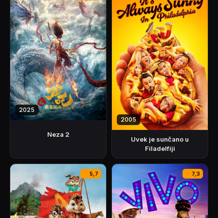
2025
2005
Neza 2
Uvek je sunčano u
Filadelfiji
5,7
7,3