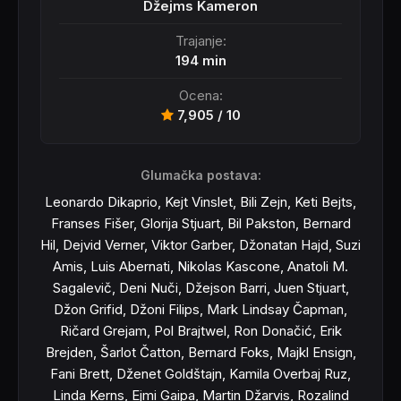
Džejms Kameron
Trajanje:
194 min
Ocena:
7,905 / 10
Glumačka postava:
Leonardo Dikaprio, Kejt Vinslet, Bili Zejn, Keti Bejts,
Franses Fišer, Glorija Stjuart, Bil Pakston, Bernard
Hil, Dejvid Verner, Viktor Garber, Džonatan Hajd, Suzi
Amis, Luis Abernati, Nikolas Kascone, Anatoli M.
Sagalevič, Deni Nuči, Džejson Barri, Juen Stjuart,
Džon Grifid, Džoni Filips, Mark Lindsay Čapman,
Ričard Grejam, Pol Brajtwel, Ron Donačić, Erik
Brejden, Šarlot Čatton, Bernard Foks, Majkl Ensign,
Fani Brett, Dženet Goldštajn, Kamila Overbaj Ruz,
Linda Kerns, Ejmi Gaipa, Martin Džarvis, Rozalind