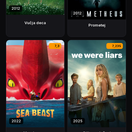
2012
2012
Vučja deca
Prometej
7,3
7,235
2022
2025