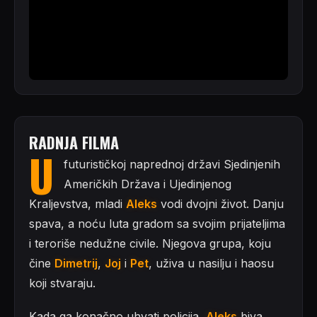
RADNJA FILMA
U
futurističkoj naprednoj državi Sjedinjenih
Američkih Država i Ujedinjenog
Kraljevstva, mladi
Aleks
vodi dvojni život. Danju
spava, a noću luta gradom sa svojim prijateljima
i teroriše nedužne civile. Njegova grupa, koju
čine
Dimetrij
,
Joj
i
Pet
, uživa u nasilju i haosu
koji stvaraju.
Kada ga konačno uhvati policija,
Aleks
biva