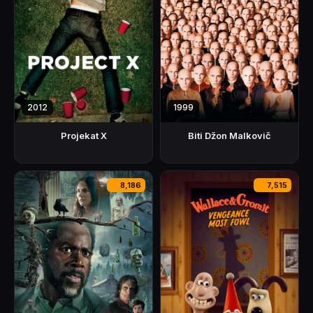
2012
1999
Projekat X
Biti Džon Malkovič
8,186
7,515