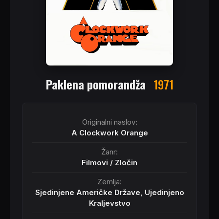
Paklena pomorandža
1971
Originalni naslov:
A Clockwork Orange
Žanr:
Filmovi
/
Zločin
Zemlja:
Sjedinjene Američke Države, Ujedinjeno
Kraljevstvo