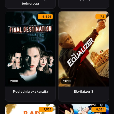
jednoroga
6,626
7,3
2000
2023
Poslednja ekskurzija
Ekvilajzer 3
7,538
8,354