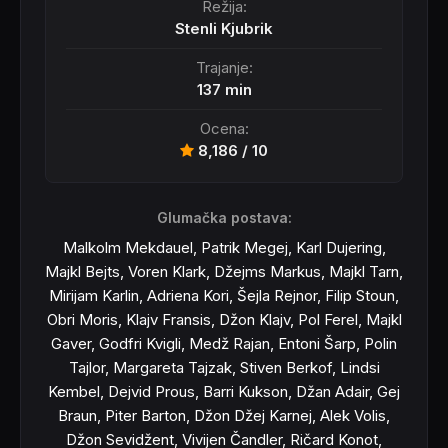
Režija:
Stenli Kjubrik
Trajanje:
137 min
Ocena:
8,186 / 10
Glumačka postava:
Malkolm Mekdauel, Patrik Megej, Karl Dujering,
Majkl Bejts, Voren Klark, Džejms Markus, Majkl Tarn,
Mirijam Karlin, Adriena Kori, Šejla Rejnor, Filip Stoun,
Obri Moris, Klajv Fransis, Džon Klajv, Pol Ferel, Majkl
Gaver, Godfri Kvigli, Medž Rajan, Entoni Šarp, Polin
Tajlor, Margareta Tajzak, Stiven Berkof, Lindsi
Kembel, Dejvid Prous, Barri Kukson, Džan Adair, Gej
Braun, Piter Barton, Džon Džej Karnej, Alek Volis,
Džon Sevidžent, Vivijen Čandler, Ričard Konot,