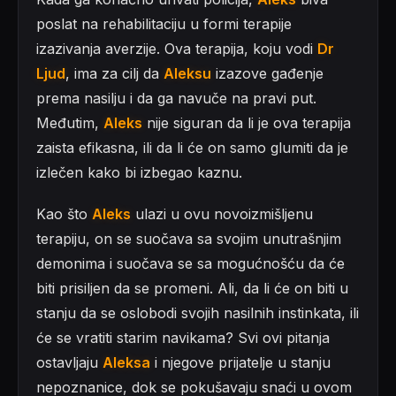
poslat na rehabilitaciju u formi terapije
izazivanja averzije. Ova terapija, koju vodi
Dr
Ljud
, ima za cilj da
Aleksu
izazove gađenje
prema nasilju i da ga navuče na pravi put.
Međutim,
Aleks
nije siguran da li je ova terapija
zaista efikasna, ili da li će on samo glumiti da je
izlečen kako bi izbegao kaznu.
Kao što
Aleks
ulazi u ovu novoizmišljenu
terapiju, on se suočava sa svojim unutrašnjim
demonima i suočava se sa mogućnošću da će
biti prisiljen da se promeni. Ali, da li će on biti u
stanju da se oslobodi svojih nasilnih instinkata, ili
će se vratiti starim navikama? Svi ovi pitanja
ostavljaju
Aleksa
i njegove prijatelje u stanju
nepoznanice, dok se pokušavaju snaći u ovom