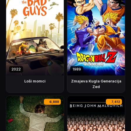
2022
1989
Loši momci
Zmajeva Kugla Generacija
Zed
6,888
7,412