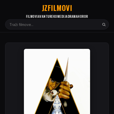
JZFILMOVI
FILMOVI
AVANTURE
KOMEDIJA
DRAMA
HOROR