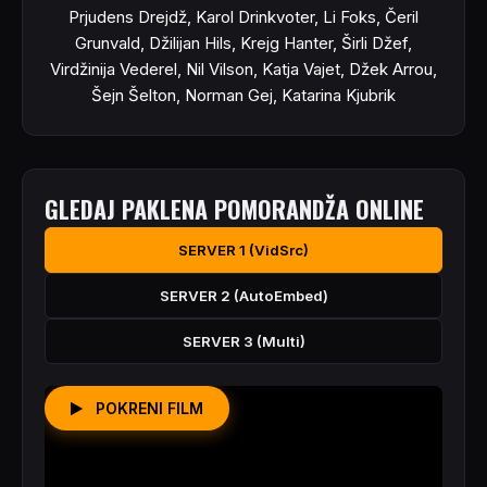
Prjudens Drejdž, Karol Drinkvoter, Li Foks, Čeril
Grunvald, Džilijan Hils, Krejg Hanter, Širli Džef,
Virdžinija Vederel, Nil Vilson, Katja Vajet, Džek Arrou,
Šejn Šelton, Norman Gej, Katarina Kjubrik
GLEDAJ PAKLENA POMORANDŽA ONLINE
SERVER 1 (VidSrc)
SERVER 2 (AutoEmbed)
SERVER 3 (Multi)
POKRENI FILM