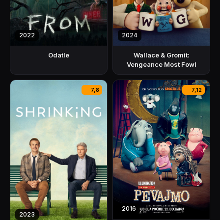
2022
2024
Odatle
Wallace & Gromit:
Vengeance Most Fowl
7,8
7,12
2016
2023