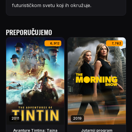
futurističkom svetu koji ih okružuje.
PREPORUČUJEMO
6,912
7,762
2011
2019
Avanture Tintina: Tajna
Jutarnji program