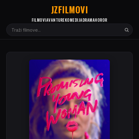
JZFILMOVI
FILMOVI
AVANTURE
KOMEDIJA
DRAMA
HOROR