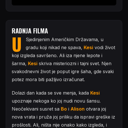
RADNJA FILMA
U
Sjedinjenim Američkim Državama, u
gradu koji nikad ne spava,
Kesi
vodi život
koji izgleda savršeno. Ali iza njene lepote i
šarma,
Kesi
skriva misteriozni i tajni svet. Njen
svakodnevni život je poput igre šaha, gde svaki
potez mora biti pažljivo izračunat.
Dolazi dan kada se sve menja, kada
Kesi
upoznaje nekoga ko joj nudi novu šansu.
Neočekivani susret sa
Bo
i
Alison
otvara joj
nova vrata i pruža joj priliku da ispravi greške iz
prošlosti. Ali, ništa nije onako kako izgleda, i