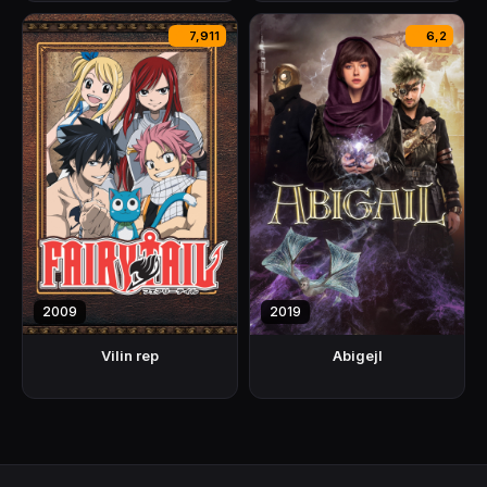
7,911
6,2
2009
2019
Vilin rep
Abigejl