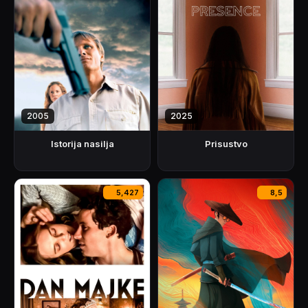
2005
2025
Istorija nasilja
Prisustvo
5,427
8,5