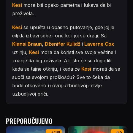
Kesi
mora biti opako pametna i lukava da bi
preživela.
Kesi
se upušta u opasno putovanje, gde joj je
cilj da izbavi sebe i one koji joj su dragi. Sa
Klansi Braun
,
Dženifer Kulidž
i
Laverne Cox
uz nju,
Kesi
mora da koristi sve svoje veštine i
znanje da bi preživela. Ali, što će se dogoditi
kada se tajne otkriju, i kada će
Kesi
morati da se
suoči sa svojom prošlošću? Sve to čeka da
bude otkriveno u ovoj uzbudljivoj i divlje
uzbudljivoj priči.
PREPORUČUJEMO
7,198
6,5