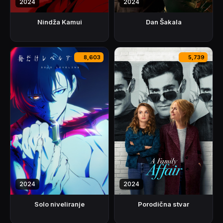
2024
2024
Nindža Kamui
Dan Šakala
8,603
5,739
2024
2024
Porodična stvar
Solo niveliranje