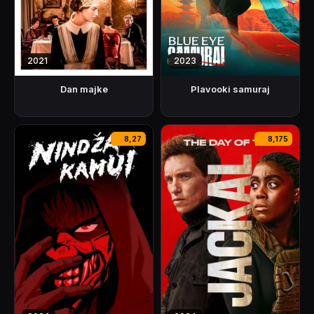
2021
2023
Dan majke
Plavooki samuraj
8,27
8,175