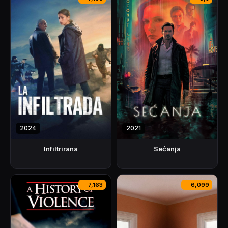
2024
2021
Infiltrirana
Sećanja
7,163
6,099