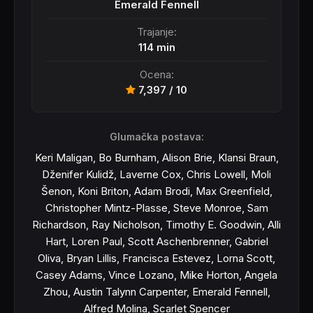
Emerald Fennell
Trajanje:
114 min
Ocena:
7,397 / 10
Glumačka postava:
Keri Maligan, Bo Burnham, Alison Brie, Klansi Braun,
Dženifer Kulidž, Laverne Cox, Chris Lowell, Moli
Šenon, Koni Briton, Adam Brodi, Max Greenfield,
Christopher Mintz-Plasse, Steve Monroe, Sam
Richardson, Ray Nicholson, Timothy E. Goodwin, Alli
Hart, Loren Paul, Scott Aschenbrenner, Gabriel
Oliva, Bryan Lillis, Francisca Estevez, Lorna Scott,
Casey Adams, Vince Lozano, Mike Horton, Angela
Zhou, Austin Talynn Carpenter, Emerald Fennell,
Alfred Molina, Scarlet Spencer