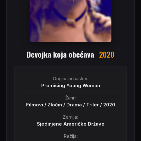
Devojka koja obećava
2020
Originalni naslov:
Promising Young Woman
Žanr:
Filmovi
/
Zločin
/
Drama
/
Triler
/
2020
Zemlja:
Sjedinjene Američke Države
Režija: