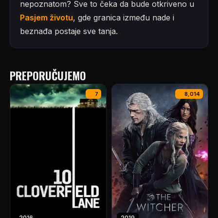
nepoznatom? Sve to čeka da bude otkriveno u
Pasjem životu
, gde granica između nade i
beznađa postaje sve tanja.
PREPORUČUJEMO
7
8,014
2016
2019