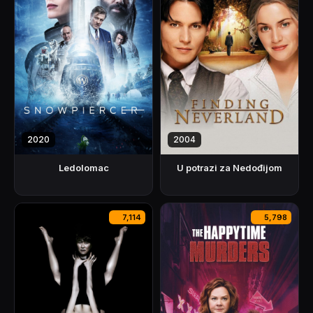
2020
2004
Ledolomac
U potrazi za Nedođijom
7,114
5,798