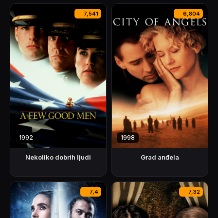
7,541
6,804
1992
1998
Nekoliko dobrih ljudi
Grad anđela
7,4
7,32