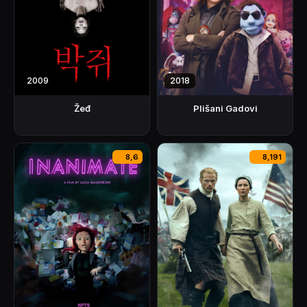
2009
2018
Žeđ
Plišani Gadovi
8,6
8,191