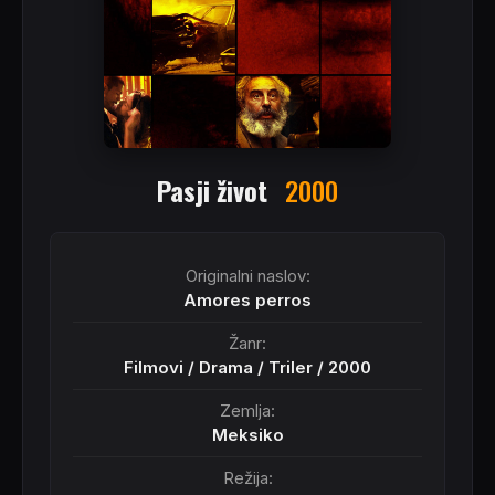
Pasji život
2000
Originalni naslov:
Amores perros
Žanr:
Filmovi
/
Drama
/
Triler
/
2000
Zemlja:
Meksiko
Režija: