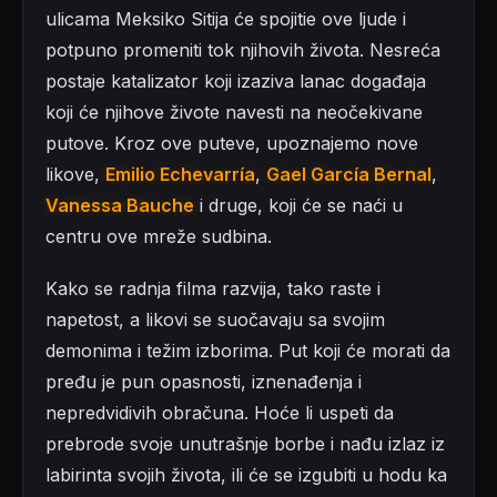
ulicama Meksiko Sitija će spojitie ove ljude i
potpuno promeniti tok njihovih života. Nesreća
postaje katalizator koji izaziva lanac događaja
koji će njihove živote navesti na neočekivane
putove. Kroz ove puteve, upoznajemo nove
likove,
Emilio Echevarría
,
Gael García Bernal
,
Vanessa Bauche
i druge, koji će se naći u
centru ove mreže sudbina.
Kako se radnja filma razvija, tako raste i
napetost, a likovi se suočavaju sa svojim
demonima i težim izborima. Put koji će morati da
pređu je pun opasnosti, iznenađenja i
nepredvidivih obračuna. Hoće li uspeti da
prebrode svoje unutrašnje borbe i nađu izlaz iz
labirinta svojih života, ili će se izgubiti u hodu ka