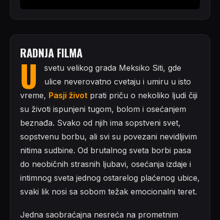
RADNJA FILMA
U
svetu velikog grada Meksiko Siti, gde
ulice neverovatno cvetaju i umiru u isto
vreme,
Pasji život
prati priču o nekoliko ljudi čiji
su životi ispunjeni tugom, bolom i osećanjem
beznađa. Svako od njih ima sopstveni svet,
sopstvenu borbu, ali svi su povezani nevidljivim
nitima sudbine. Od brutalnog sveta borbi pasa
do neobičnih strasnih ljubavi, osećanja izdaje i
intimnog sveta jednog ostarelog plaćenog ubice,
svaki lik nosi sa sobom težak emocionalni teret.
Jedna saobraćajna nesreća na prometnim