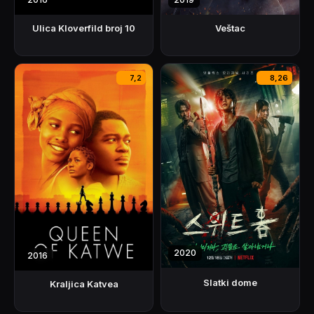
Ulica Kloverfild broj 10
Veštac
7,2
8,26
2020
2016
Slatki dome
Kraljica Katvea