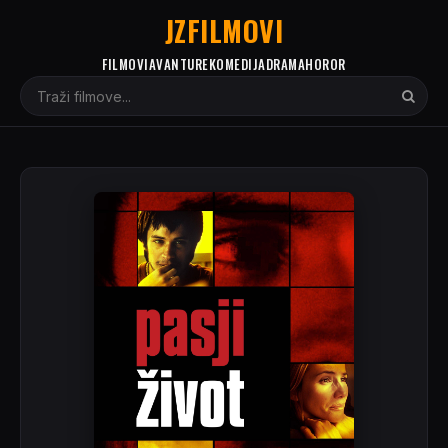
JZFILMOVI
FILMOVI
AVANTURE
KOMEDIJA
DRAMA
HOROR