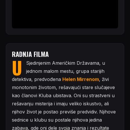
RADNJA FILMA
U
Sjedinjenim Američkim Državama, u
jednom malom mestu, grupa starijih
detektiva, predvođena
Helen Mirrenom
, živi
monotonim životom, rešavajući stare slučajeve
kao članovi Kluba ubistava. Oni su strastveni u
rešavanju misterija i imaju veliko iskustvo, ali
njihov život je postao previše predvidiv. Njihove
sednice u klubu su postale njihova jedina
zabava, gde oni dele svoja znanja i rezultate