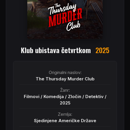
Klub ubistava četvrtkom
2025
Originalni naslov:
The Thursday Murder Club
Žanr:
Filmovi
/
Komedija
/
Zločin
/
Detektiv
/
2025
Zemlja:
Sjedinjene Američke Države