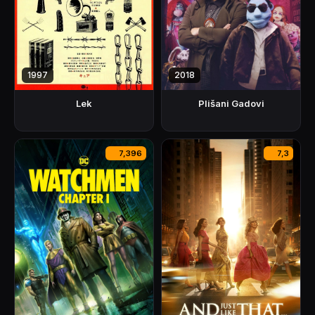
1997
2018
Lek
Plišani Gadovi
7,396
7,3