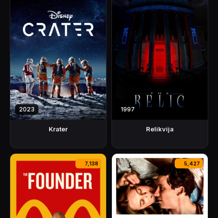
2023
1997
Krater
Relikvija
7,138
5,427