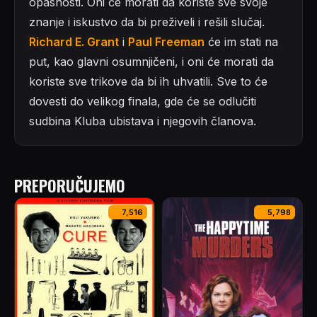
opasnosti. Oni će morati da koriste sve svoje
znanje i iskustvo da bi preživeli i rešili slučaj.
Richard E. Grant
i
Paul Freeman
će im stati na
put, kao glavni osumnjičeni, i oni će morati da
koriste sve trikove da bi ih uhvatili. Sve to će
dovesti do velikog finala, gde će se odlučiti
sudbina Kluba ubistava i njegovih članova.
PREPORUČUJEMO
7,516
5,798