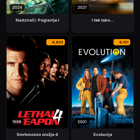
2024
2021
Nadzirači: Poglavlje I
I tek tako...
6,603
6,101
1998
2001
Smrtonosno oružje 4
Evolucija