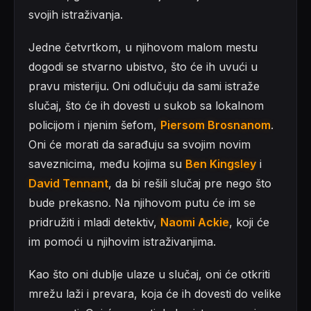
svojih istraživanja.
Jedne četvrtkom, u njihovom malom mestu
dogodi se stvarno ubistvo, što će ih uvući u
pravu misteriju. Oni odlučuju da sami istraže
slučaj, što će ih dovesti u sukob sa lokalnom
policijom i njenim šefom,
Piersom Brosnanom
.
Oni će morati da sarađuju sa svojim novim
saveznicima, među kojima su
Ben Kingsley
i
David Tennant
, da bi rešili slučaj pre nego što
bude prekasno. Na njihovom putu će im se
pridružiti i mladi detektiv,
Naomi Ackie
, koji će
im pomoći u njihovim istraživanjima.
Kao što oni dublje ulaze u slučaj, oni će otkriti
mrežu laži i prevara, koja će ih dovesti do velike