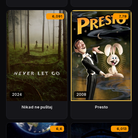
6,091
7,79
2024
2008
Nikad ne puštaj
Presto
6,6
6,013