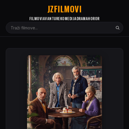
JZFILMOVI
FILMOVI
AVANTURE
KOMEDIJA
DRAMA
HOROR