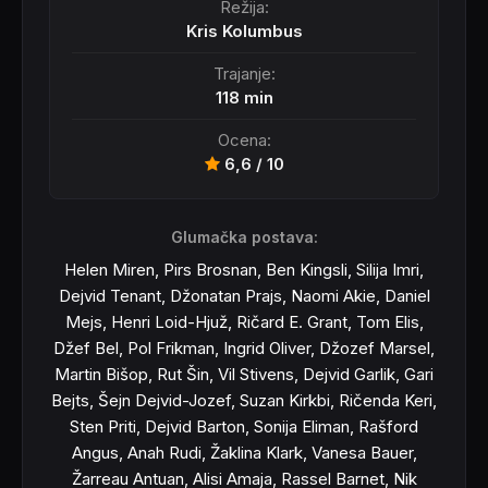
Režija:
Kris Kolumbus
Trajanje:
118 min
Ocena:
6,6 / 10
Glumačka postava:
Helen Miren, Pirs Brosnan, Ben Kingsli, Silija Imri,
Dejvid Tenant, Džonatan Prajs, Naomi Akie, Daniel
Mejs, Henri Loid-Hjuž, Ričard E. Grant, Tom Elis,
Džef Bel, Pol Frikman, Ingrid Oliver, Džozef Marsel,
Martin Bišop, Rut Šin, Vil Stivens, Dejvid Garlik, Gari
Bejts, Šejn Dejvid-Jozef, Suzan Kirkbi, Ričenda Keri,
Sten Priti, Dejvid Barton, Sonija Eliman, Rašford
Angus, Anah Rudi, Žaklina Klark, Vanesa Bauer,
Žarreau Antuan, Alisi Amaja, Rassel Barnet, Nik