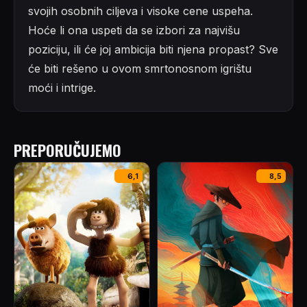
svojih osobnih ciljeva i visoke cene uspeha.
Hoće li ona uspeti da se izbori za najvišu
poziciju, ili će joj ambicija biti njena propast? Sve
će biti rešeno u ovom smrtonosnom igrištu
moći i intrige.
PREPORUČUJEMO
6,1
8,5