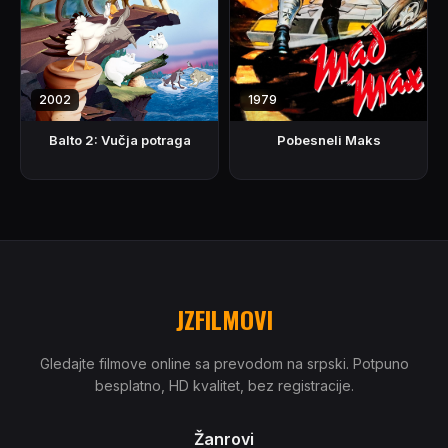
2002
1979
Balto 2: Vučja potraga
Pobesneli Maks
JZFILMOVI
Gledajte filmove online sa prevodom na srpski. Potpuno
besplatno, HD kvalitet, bez registracije.
Žanrovi