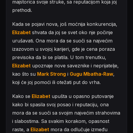
majstorica svoje struke, sa reputacijom koja joj
prethodi.
Kada se pojavi nova, još moćnija konkurencija,
Elizabet
shvata da joj se svet oko nje počinje
urušavati. Ona mora da se suoči sa najvećim
izazovom u svojoj karijeri, gde je cena poraza
previsoka da bi se platila. U tom trenutku,
Elizabet
upoznaje nove saveznike i neprijatelje,
kao što su
Mark Strong
i
Gugu Mbatha-Raw
,
koji će joj pomoći ili otežati put do vrha.
Kako se
Elizabet
upušta u opasno putovanje
kako bi spasila svoj posao i reputaciju, ona
mora da se suoči sa svojim najvećim strahovima
i slabostima. Sa svakim korakom, opasnost
raste, a
Elizabet
mora da odlučuje između