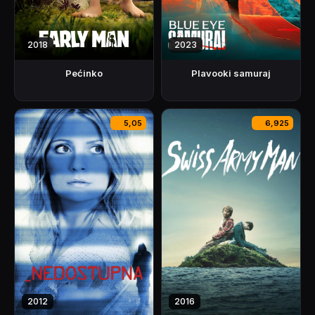
2018
2023
Pećinko
Plavooki samuraj
5,05
6,925
2012
2016