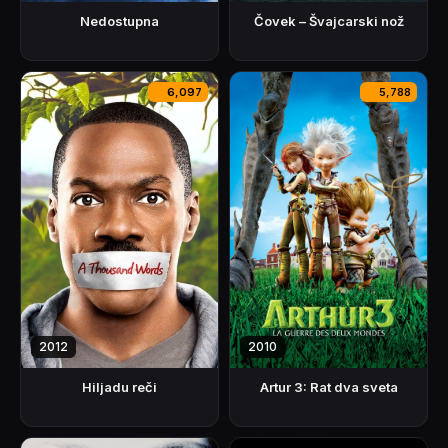
Nedostupna
Čovek – Švajcarski nož
6,097
5,788
2010
2012
Artur 3: Rat dva sveta
Hiljadu reči