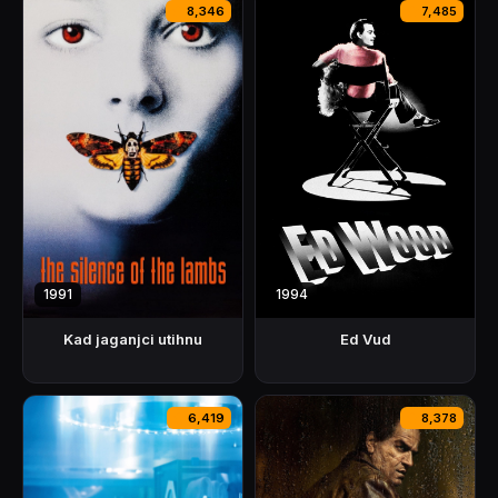
8,346
7,485
1991
1994
Kad jaganjci utihnu
Ed Vud
6,419
8,378