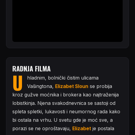
RADNJA FILMA
U
hladnim, bolnički čistim ulicama
Vašingtona,
Elizabet Sloun
se probija
kroz gužve moćnika i brokera kao najtraženija
lobistkinja. Njena svakodnevnica se sastoji od
spleta spletki, lukavosti i neumornog rada kako
bi ostala na vrhu. U svetu gde je moć sve, a
porazi se ne oproštavaju,
Elizabet
je postala