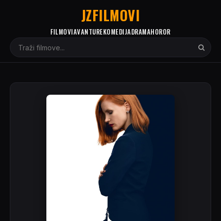
JZFILMOVI
FILMOVI
AVANTURE
KOMEDIJA
DRAMA
HOROR