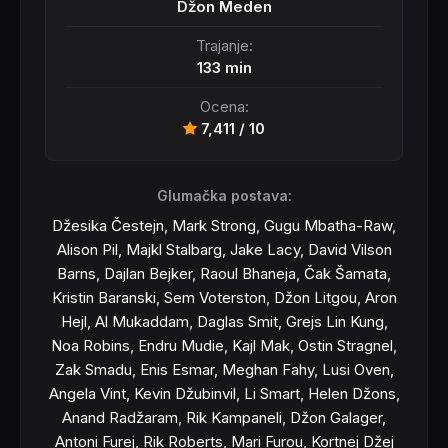
Džon Meden
Trajanje:
133 min
Ocena:
7,411 / 10
Glumačka postava:
Džesika Čestejn, Mark Strong, Gugu Mbatha-Raw,
Alison Pil, Majkl Stalbarg, Jake Lacy, David Vilson
Barns, Dajlan Bejker, Raoul Bhaneja, Čak Šamata,
Kristin Baranski, Sem Voterston, Džon Litgou, Aron
Hejl, Al Mukaddam, Daglas Smit, Grejs Lin Kung,
Noa Robins, Endru Mudie, Kajl Mak, Ostin Stragnel,
Zak Smadu, Enis Esmar, Meghan Fahy, Lusi Oven,
Angela Vint, Kevin Džubinvil, Li Smart, Helen Džons,
Anand Radžaram, Rik Kampaneli, Džon Galager,
Antoni Furej, Rik Roberts, Mari Furou, Kortnej Džej