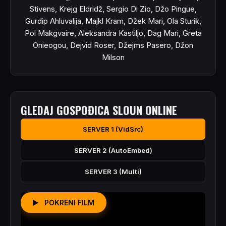
Stivens, Krejg Eldridž, Sergio Di Zio, Džo Pingue,
Gurdip Ahluvalija, Majkl Kram, Džek Mari, Ola Sturik,
Pol Makgvaire, Aleksandra Kastiljo, Dag Mari, Greta
Onieogou, Dejvid Roser, Džejms Pasero, Džon
Milson
GLEDAJ GOSPOĐICA SLOUN ONLINE
SERVER 1 (VidSrc)
SERVER 2 (AutoEmbed)
SERVER 3 (Multi)
POKRENI FILM