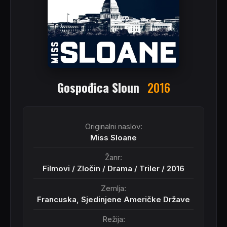
Gospođica Sloun
2016
Originalni naslov:
Miss Sloane
Žanr:
Filmovi
/
Zločin
/
Drama
/
Triler
/
2016
Zemlja:
Francuska, Sjedinjene Američke Države
Režija: