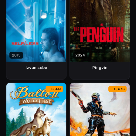
2015
2024
Izvan sebe
Pingvin
6,333
6,676