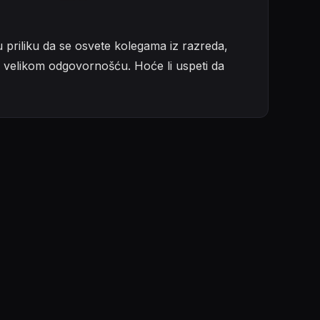
u priliku da se osvete kolegama iz razreda,
a velikom odgovornošću. Hoće li uspeti da