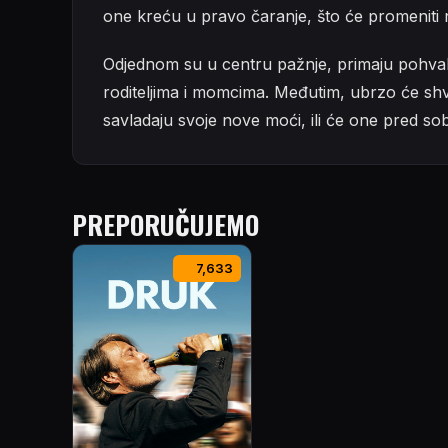
one kreću u pravo čaranje, što će promeniti nj
Odjednom su u centru pažnje, primaju pohvale 
roditeljima i momcima. Međutim, ubrzo će shv
savladaju svoje nove moći, ili će one pred so
PREPORUČUJEMO
7,633