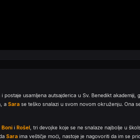
 i postaje usamljena autsajderica u Sv. Benedikt akademiji,
a, a
Sara
se teško snalazi u svom novom okruženju. Ona se o
,
Boni
i
Rošel
, tri devojke koje se ne snalaze najbolje u šk
 da
Sara
ima veštičje moći, nastoje je nagovoriti da im se pr