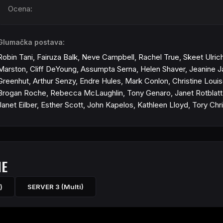
Ocena:
Glumačka postava:
Robin Tani, Fairuza Balk, Neve Campbell, Rachel True, Skeet Ulrich
Marston, Cliff DeYoung, Assumpta Serna, Helen Shaver, Jeanine Ja
Greenhut, Arthur Senzy, Endre Hules, Mark Conlon, Christine Louise
Brogan Roche, Rebecca McLaughlin, Tony Genaro, Janet Rotblatt, J
Janet Eilber, Esther Scott, John Kapelos, Kathleen Lloyd, Tory Chr
NE
)
SERVER 3 (Multi)