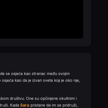
 gde se osjeća kao stranac među svojim
sjeća kao da je izvan sveta koji je oko nje,
olskom društvu. One su opčinjene okultnim i
idruži. Kada
Sara
pristane da im se pridruži,