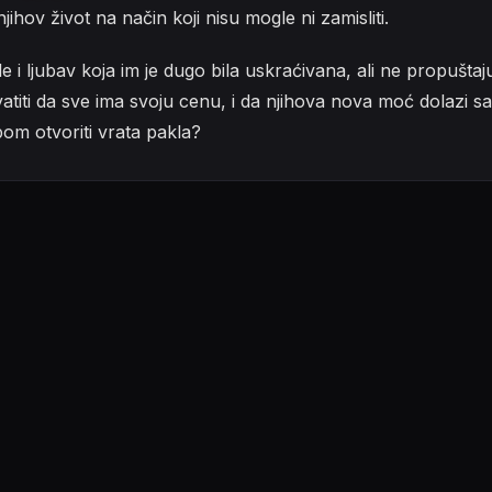
ihov život na način koji nisu mogle ni zamisliti.
i ljubav koja im je dugo bila uskraćivana, ali ne propuštaj
atiti da sve ima svoju cenu, i da njihova nova moć dolazi s
bom otvoriti vrata pakla?