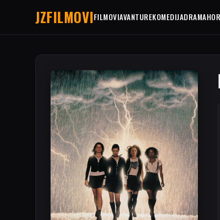
JZFILMOVI
FILMOVI
AVANTURE
KOMEDIJA
DRAMA
HO