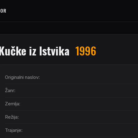
ROR
Kučke iz Istvika
1996
Originalni naslov:
Žanr:
Zemlja:
Režija:
Trajanje: