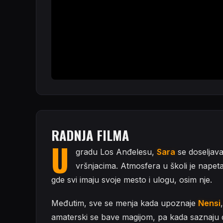
RADNJA FILMA
U
gradu Los Anđelesu,
Sara
se doseljava
vršnjacima. Atmosfera u školi je napet
gde svi imaju svoje mesto i ulogu, osim nje.
Međutim, sve se menja kada upoznaje
Nensi
amaterski se bave magijom, pa kada saznaju