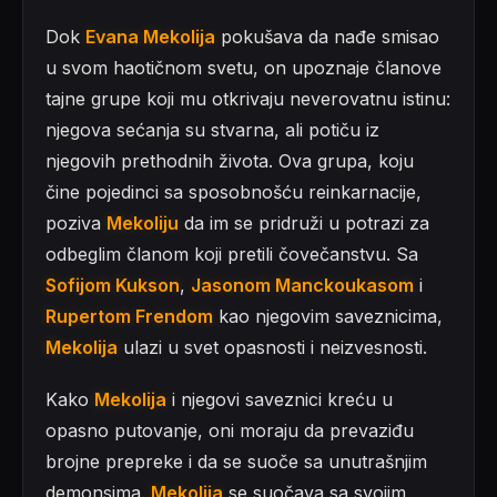
Dok
Evana Mekolija
pokušava da nađe smisao
u svom haotičnom svetu, on upoznaje članove
tajne grupe koji mu otkrivaju neverovatnu istinu:
njegova sećanja su stvarna, ali potiču iz
njegovih prethodnih života. Ova grupa, koju
čine pojedinci sa sposobnošću reinkarnacije,
poziva
Mekoliju
da im se pridruži u potrazi za
odbeglim članom koji pretili čovečanstvu. Sa
Sofijom Kukson
,
Jasonom Manckoukasom
i
Rupertom Frendom
kao njegovim saveznicima,
Mekolija
ulazi u svet opasnosti i neizvesnosti.
Kako
Mekolija
i njegovi saveznici kreću u
opasno putovanje, oni moraju da prevaziđu
brojne prepreke i da se suoče sa unutrašnjim
demonsima.
Mekolija
se suočava sa svojim