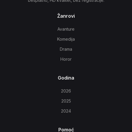
besplatno, HD kvalitet, bez registracije.
Žanrovi
Avanture
Komedija
Drama
Horor
Godina
2026
2025
2024
Pomoć