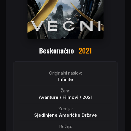
Beskonačno
2021
Originalni naslov:
Infinite
Žanr:
Avanture
/
Filmovi
/
2021
Zemlja:
Sjedinjene Američke Države
Režija: