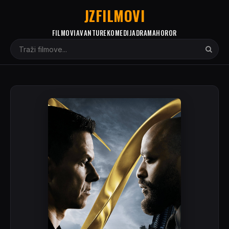
JZFILMOVI
FILMOVI
AVANTURE
KOMEDIJA
DRAMA
HOROR