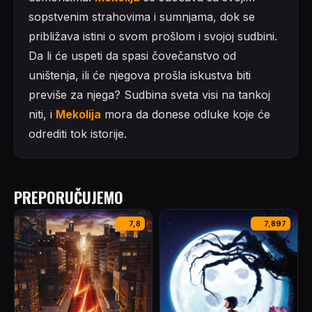
sopstvenim strahovima i sumnjama, dok se
približava istini o svom prošlom i svojoj sudbini.
Da li će uspeti da spasi čovečanstvo od
uništenja, ili će njegova prošla iskustva biti
previše za njega? Sudbina sveta visi na tankoj
niti, i
Mekolija
mora da donese odluke koje će
odrediti tok istorije.
PREPORUČUJEMO
7,8
7,897