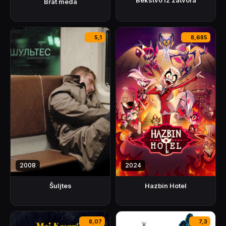
Brat meda
5,1
8,685
2008
2024
Šuljtes
Hazbin Hotel
8,07
7,3