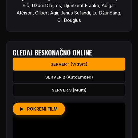
Rič, Džoni Džejms, Lljuelzeht Franko, Abigail
Atčison, Gilbert Agir, Janus Sufandi, Lu Džunčang,
Oli Douglus
GLEDAJ BESKONAČNO ONLINE
SERVER 1 (VidSrc)
SERVER 2 (AutoEmbed)
SERVER 3 (Multi)
POKRENI FILM