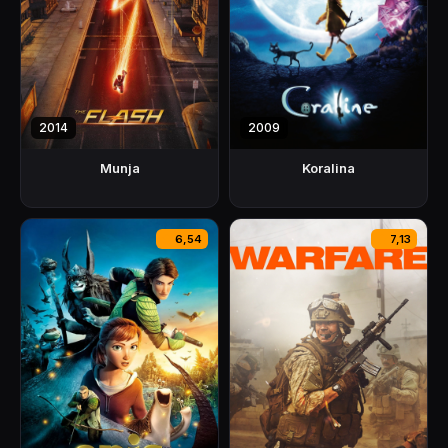
2014
2009
Munja
Koralina
6,54
7,13