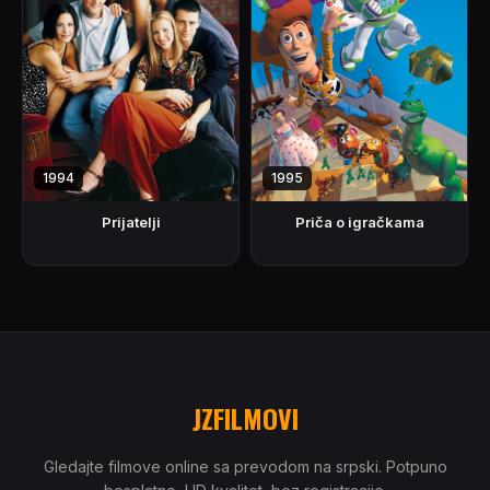
1994
1995
Prijatelji
Priča o igračkama
JZFILMOVI
Gledajte filmove online sa prevodom na srpski. Potpuno