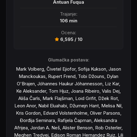
Antuan Fuqua
Trajanje:
106 min
Ocena:
6,595 / 10
Glumačka postava:
Mark Volberg, Čivetel Ejiofor, Sofija Kukson, Jason
Manckoukas, Rupert Frend, Tobi Džouns, Dylan
O'Brajen, Jóhannes Haukur Jóhannesson, Liz Kar,
Ke Aleksander, Tom Hjuz, Joana Ribeiro, Valis Dej,
Ališa Čarls, Mark Flajšman, Loid Grifit, Džek Rot,
Leon Anor, Nabil Eluahabi, Džumejn Hant, Melisa Nil,
Kris Gordon, Edvard Volstenholme, Oliver Parsons,
Đorđija Seminara, Rafijela Čapman, Aleksandra
Afrijea, Jordan A. Neš, Alister Benson, Rob Osterler,
Meghen Tredvej, Edison Roman Hernandez Ruiz, Lili