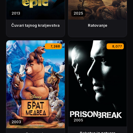
2013
2025
Čuvari tajnog kraljevstva
Ratovanje
7,268
8,077
2005
2003
Bekstvo iz zatvora