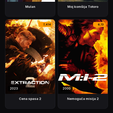
Mulan
Moj komšija Totoro
7,414
6,13
2023
2000
Cena spasa 2
Nemoguća misija 2