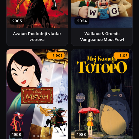
2005
2024
Avatar: Poslednji vladar
Wallace & Gromit:
vetrova
Vengeance Most Fowl
7,905
8,07
1998
1988