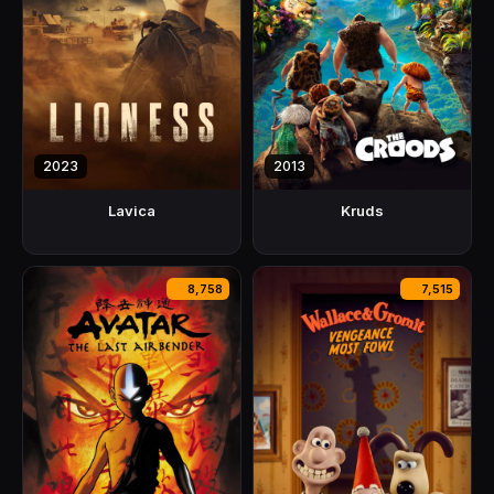
2023
2013
Lavica
Kruds
8,758
7,515