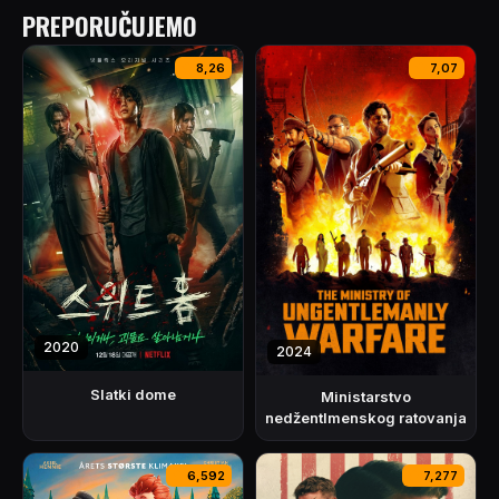
PREPORUČUJEMO
8,26
7,07
2020
2024
Slatki dome
Ministarstvo
nedžentlmenskog ratovanja
6,592
7,277