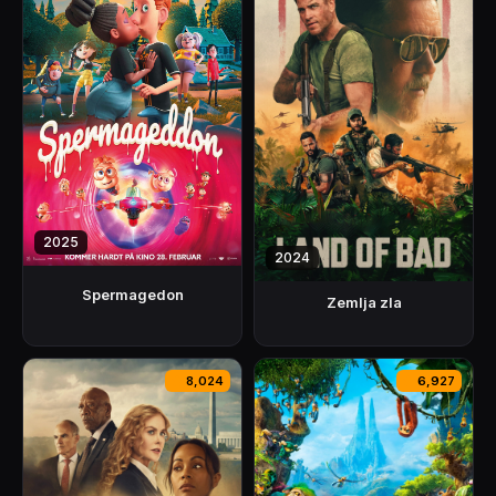
2025
2024
Spermagedon
Zemlja zla
8,024
6,927