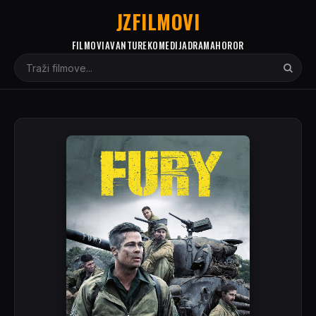
JZFILMOVI
FILMOVI
AVANTURE
KOMEDIJA
DRAMA
HOROR