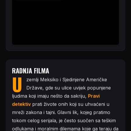
RADNJA FILMA
U
zemlji Meksiko i Sjedinjene Američke
Države, gde su ulice uvijek popunjene
ljudima koji imaju nešto da sakriju,
Pravi
detektiv
prati živote onih koji su uhvaćeni u
mreži zakona i tajni. Glavni lik, kojeg pratimo
tokom celog serijala, je često suočen sa teškim
odlukama i moralnim dilemama koje ga teraju da