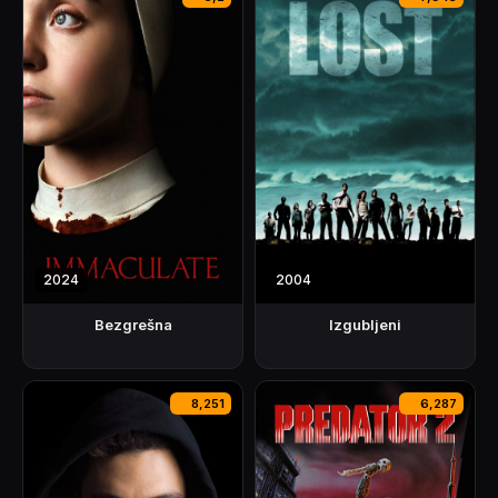
2024
2004
Bezgrešna
Izgubljeni
8,251
6,287