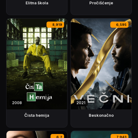
Pročišćenje
Elitna škola
8,919
6,595
2008
2021
Čista hemija
Beskonačno
6,2
7,943