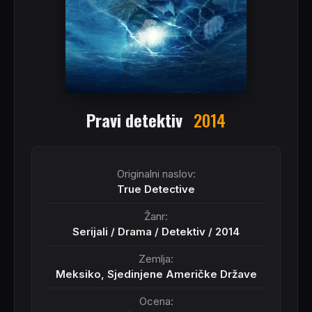
Pravi detektiv
2014
Originalni naslov:
True Detective
Žanr:
Serijali
/
Drama
/
Detektiv
/
2014
Zemlja:
Meksiko, Sjedinjene Američke Države
Ocena: