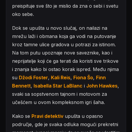
preispituje sve što je mislio da zna o sebi i svetu
oko sebe.
Dok se upušta u novo slučaj, on nailazi na
mrežu laži i obmana koja ga vodi na putovanje
kroz tamne ulice gradova u potrazi za istinom.
Na tom putu upoznaje nove saveznike, kao i
neprijatelje koji će ga terati da koristi sve trikove
i znanja kako bi ostao korak ispred. Među njima
su
Džodi Foster
,
Kali Reis
,
Fiona Šo
,
Finn
Bennett
,
Isabella Star LaBlanc
i
John Hawkes
,
svaki sa sopstvenom tajnom i motovom za
učešćem u ovom kompleksnom igri šaha.
Kako se
Pravi detektiv
upušta u opasno
područje, gde je svaka odluka mogući prekretni