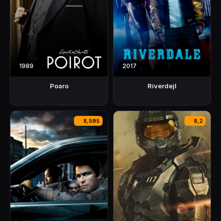
1989
2017
Poaro
Riverdejl
8,595
8,2