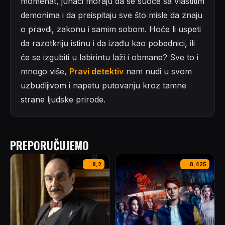
momenat, junaci moraju da se suoče sa vlastitim
demonima i da preispitaju sve što misle da znaju
o pravdi, zakonu i samim sobom. Hoće li uspeti
da razotkriju istinu i da izađu kao pobednici, ili
će se izgubiti u labirintu laži i obmane? Sve to i
mnogo više,
Pravi detektiv
nam nudi u svom
uzbudljivom i napetu putovanju kroz tamne
strane ljudske prirode.
PREPORUČUJEMO
8,2
8,425