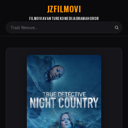
JZFILMOVI
FILMOVI
AVANTURE
KOMEDIJA
DRAMA
HOROR