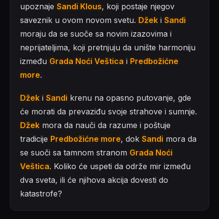
upoznaje
Sandi Klous
, koji postaje njegov
saveznik u ovom novom svetu.
Džek
i
Sandi
moraju da se suoče sa novim izazovima i
neprijateljima, koji pretnjuju da unište harmoniju
između
Grada Noći Veštica
i
Predbožićne
more
.
Džek
i
Sandi
krenu na opasno putovanje, gde
će morati da prevaziđu svoje strahove i sumnje.
Džek
mora da nauči da razume i poštuje
tradicije
Predbožićne more
, dok
Sandi
mora da
se suoči sa tamnom stranom
Grada Noći
Veštica
. Koliko će uspeti da održe mir između
dva sveta, ili će njihova akcija dovesti do
katastrofe?