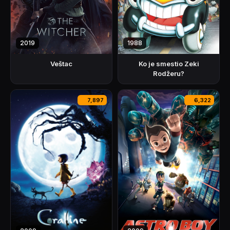
2019
1988
Veštac
Ko je smestio Zeki
Rodžeru?
7,897
6,322