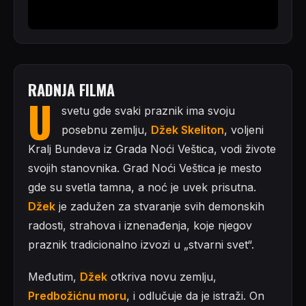
RADNJA FILMA
U
svetu gde svaki praznik ima svoju
posebnu zemlju,
Džek Skeliton
, voljeni
Kralj Bundeva iz Grada Noći Veštica, vodi živote
svojih stanovnika. Grad Noći Veštica je mesto
gde su svetla tamna, a noć je uvek prisutna.
Džek
je zadužen za stvaranje svih demonskih
radosti, strahova i iznenađenja, koje njegov
praznik tradicionalno izvozi u „stvarni svet“.
Međutim,
Džek
otkriva novu zemlju,
Predbožićnu moru
, i odlučuje da je istraži. On