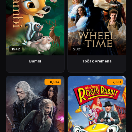
1942
2021
Bambi
Točak vremena
8,014
7,531