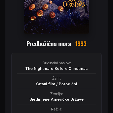
Predbožićna mora
1993
Originalni naslov:
The Nightmare Before Christmas
Žanr:
Crtani film
/
Porodični
Zemlja:
Sjedinjene Američke Države
Režija: