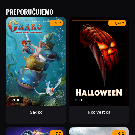
PREPORUČUJEMO
3,7
7,562
2018
1978
Sadko
Noć veštica
7,7
6,2