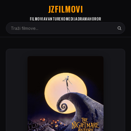
JZFILMOVI
FILMOVI
AVANTURE
KOMEDIJA
DRAMA
HOROR