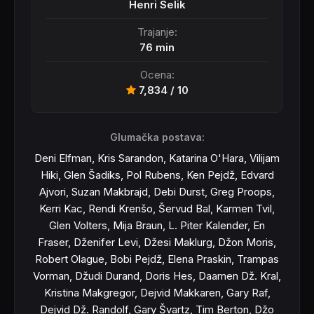
Henri Selik
Trajanje:
76 min
Ocena:
7,834 / 10
Glumačka postava:
Deni Elfman, Kris Sarandon, Katarina O'Hara, Vilijam
Hiki, Glen Šadiks, Pol Rubens, Ken Pejdž, Edvard
Ajvori, Suzan Makbrajd, Debi Durst, Greg Proops,
Kerri Kac, Rendi Krenšo, Šervud Bal, Karmen Tvil,
Glen Volters, Mija Braun, L. Piter Kalender, En
Fraser, Dženifer Levi, Džesi Maklurg, Džon Moris,
Robert Olague, Bobi Pejdž, Elena Praskin, Trampas
Vorman, Džudi Durand, Doris Hes, Daamen Dž. Kral,
Kristina Makgregor, Dejvid Makkaren, Gary Raf,
Dejvid Dž. Randolf, Gary Švartz, Tim Berton, Džo