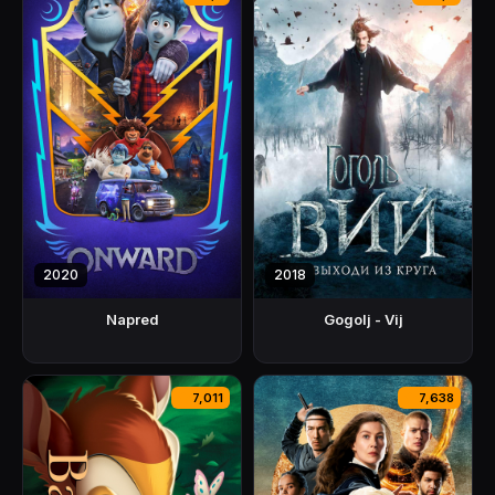
2020
2018
Napred
Gogolj - Vij
7,011
7,638