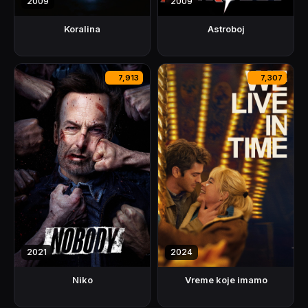
2009
2009
Koralina
Astroboj
7,913
7,307
2021
2024
Niko
Vreme koje imamo