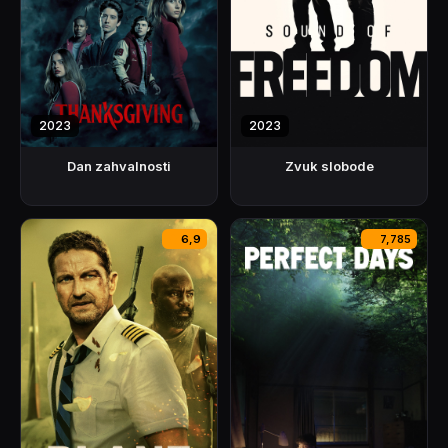
2023
2023
Dan zahvalnosti
Zvuk slobode
6,9
7,785