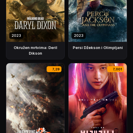
2023
2023
Okružen mrtvima: Deril
Persi Džekson i Olimpljani
Dikson
7,29
7,001