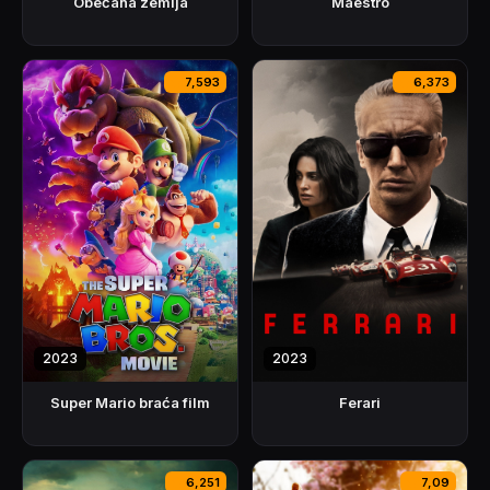
Obećana zemlja
Maestro
7,593
6,373
2023
2023
Super Mario braća film
Ferari
6,251
7,09