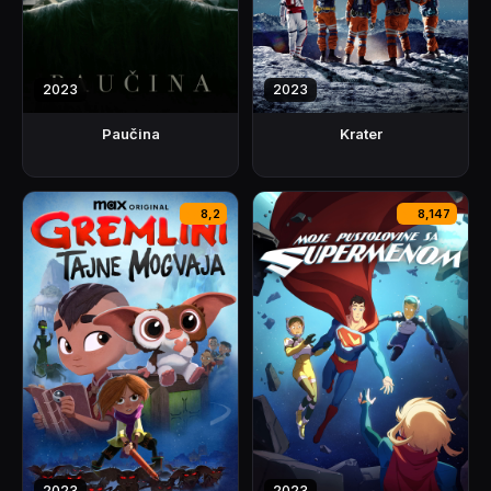
2023
2023
Paučina
Krater
8,2
8,147
2023
2023