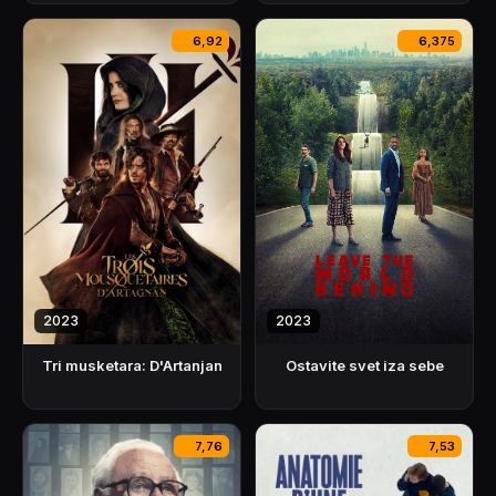
6,92
6,375
2023
2023
Ostavite svet iza sebe
Tri musketara: D'Artanjan
7,76
7,53