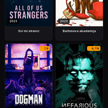
2023
2023
Svi mi stranci
Bartonova akademija
7,9
6,718