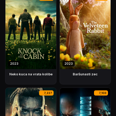
2023
2023
Neko kuca na vrata kolibe
Baršunasti zec
7,227
7,103