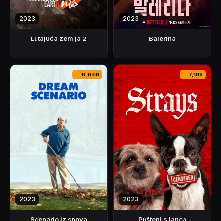
2023
2023
Balerina
Lutajuća zemlja 2
6,646
7,188
2023
2023
Scenario iz snova
Pušteni s lanca