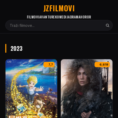
JZFILMOVI
FILMOVI
AVANTURE
KOMEDIJA
DRAMA
HOROR
2023
7,7
6,619