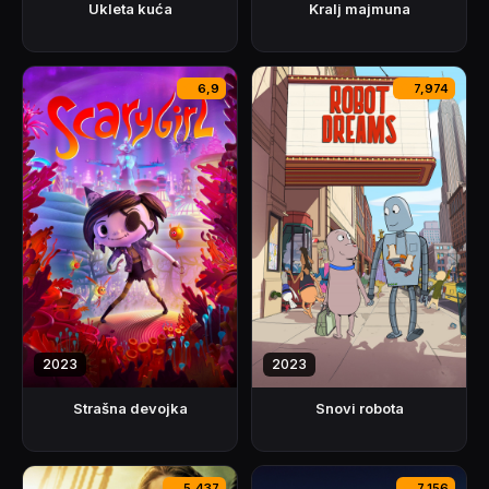
Ukleta kuća
Kralj majmuna
6,9
7,974
2023
2023
Strašna devojka
Snovi robota
5,437
7,156