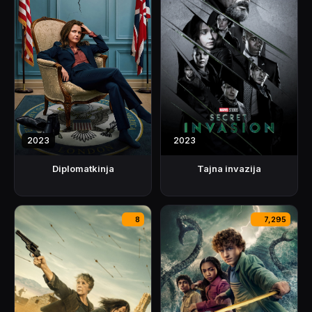
2023
2023
Diplomatkinja
Tajna invazija
8
7,295