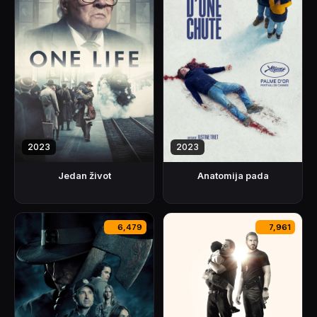
2023
2023
Jedan život
Anatomija pada
6,479
7,961