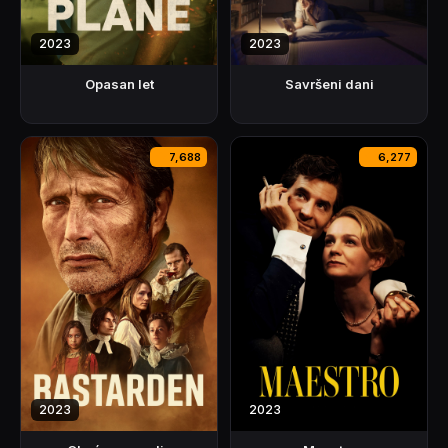
2023
2023
Opasan let
Savršeni dani
7,688
6,277
2023
2023