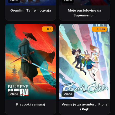
Gremlini: Tajne mogvaja
Moje pustolovine sa
Supermenom
8,5
8,662
2023
2023
Plavooki samuraj
Vreme je za avanturu: Fiona
i Kejk