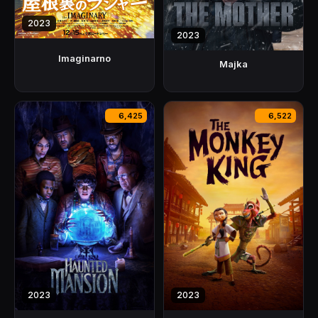
2023
2023
Imaginarno
Majka
6,425
6,522
2023
2023