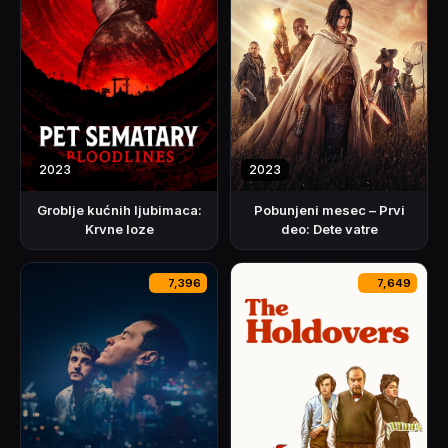
2023
2023
Pobunjeni mesec – Prvi
Groblje kućnih ljubimaca:
deo: Dete vatre
Krvne loze
7,396
7,649