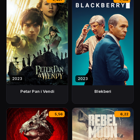
2023
2023
Petar Pan i Vendi
Blekberi
5,56
6,22