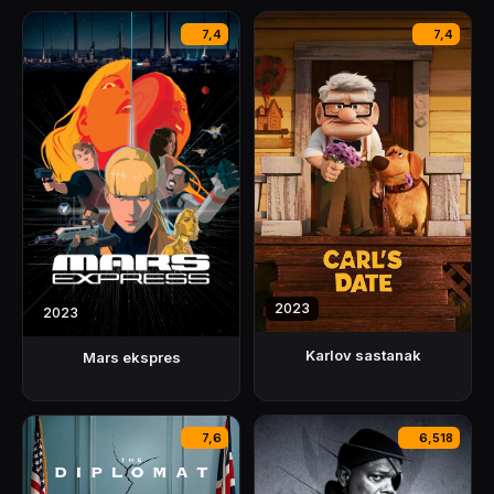
7,4
7,4
2023
2023
Karlov sastanak
Mars ekspres
7,6
6,518