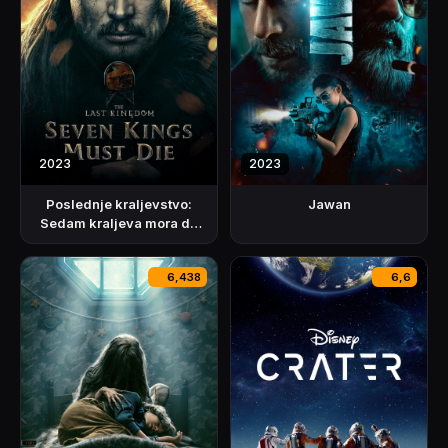
2023
2023
Poslednje kraljevstvo:
Jawan
Sedam kraljeva mora da
umre
6,438
6,6